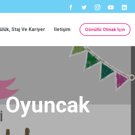
ülük, Staj Ve Kariyer
İletişim
Gönüllü Olmak İçin
p Oyuncak