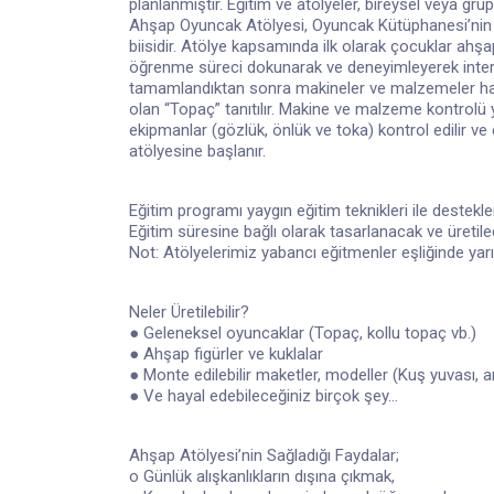
planlanmıştır. Eğitim ve atölyeler, bireysel veya grup
Ahşap Oyuncak Atölyesi, Oyuncak Kütüphanesi’nin ç
biisidir. Atölye kapsamında ilk olarak çocuklar ahşap
öğrenme süreci dokunarak ve deneyimleyerek interak
tamamlandıktan sonra makineler ve malzemeler hakkı
olan “Topaç” tanıtılır. Makine ve malzeme kontrolü y
ekipmanlar (gözlük, önlük ve toka) kontrol edilir v
atölyesine başlanır.
Eğitim programı yaygın eğitim teknikleri ile destek
Eğitim süresine bağlı olarak tasarlanacak ve üretile
Not: Atölyelerimiz yabancı eğitmenler eşliğinde yarı
Neler Üretilebilir?
● Geleneksel oyuncaklar (Topaç, kollu topaç vb.)
● Ahşap figürler ve kuklalar
● Monte edilebilir maketler, modeller (Kuş yuvası, 
● Ve hayal edebileceğiniz birçok şey...
Ahşap Atölyesi’nin Sağladığı Faydalar;
o Günlük alışkanlıkların dışına çıkmak,