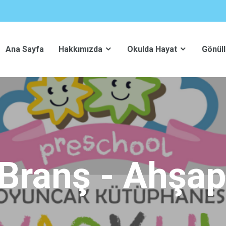
Ana Sayfa
Hakkımızda
Okulda Hayat
Gönüll
Branş - Ahşa