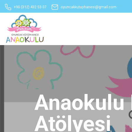
+90 (312) 432 53 07
oyuncakkutuphanesi@gmail.com
Anaokulu 
Atölyesi