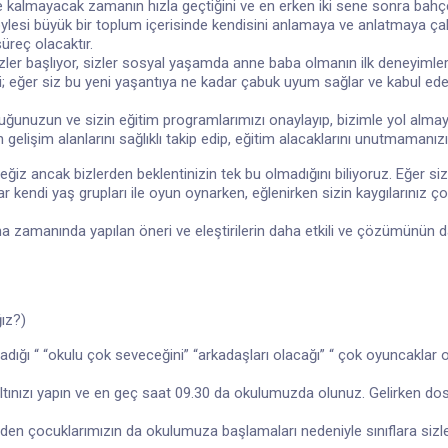
kalmayacak zamanın hızla geçtiğini ve en erken iki sene sonra bahç
lesi büyük bir toplum içerisinde kendisini anlamaya ve anlatmaya çalı
üreç olacaktır.
zler başlıyor, sizler sosyal yaşamda anne baba olmanın ilk deneyimler
bi; eğer siz bu yeni yaşantıya ne kadar çabuk uyum sağlar ve kabul ed
ocuğunuzun ve sizin eğitim programlarımızı onaylayıp, bizimle yol alma
 gelişim alanlarını sağlıklı takip edip, eğitim alacaklarını unutmamanız
eğiz ancak bizlerden beklentinizin tek bu olmadığını biliyoruz. Eğer si
r kendi yaş grupları ile oyun oynarken, eğlenirken sizin kaygılarınız 
 zamanında yapılan öneri ve eleştirilerin daha etkili ve çözümünün da
ız?)
ı “ “okulu çok seveceğini” “arkadaşları olacağı” “ çok oyuncaklar olac
ltınızı yapın ve en geç saat 09.30 da okulumuzda olunuz. Gelirken dos
en çocuklarımızın da okulumuza başlamaları nedeniyle sınıflara sizler