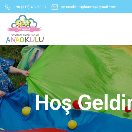
+90 (312) 432 53 07
oyuncakkutuphanesi@gmail.com
Hoş Geldi