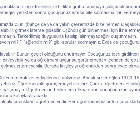
cuklarınız öğretmenleri ile birlikte grubu tanımaya çalışacak ara ara
yemeğini yedikten sonra çocuğunuz istese bile kalmasına izin vermeye
ımızda olun. (bahçe de ya da yakın çevremizde bize hemen ulaşabilec
alabilir, gitmek isterse gidebilir. Üçüncü gün dinlenmesi için ikna et
lmasın. Terkedilmiş duygusuna kapılıp, alınmayacağını düşünmesin.
evdin mi? “, “eğlendin mi?” gibi sorular sormayınız. Evde de çocuğun
ğlayabilir. Bunun geçici olduğunu unutmayın. Çocuğunuz içeri girdikten
n dinleyebilir ya da öğretmeni uygunsa görünemeden içeriden de gözle
gelmek istemeyebilir. Burada ki işleyişi öğrendikten sonra evde olma, 
 Sizlerin merak ve endişelerinizi anlıyoruz. Ancak sizler öğlen 13.00-15.
meyebiliriz. Öğretmeni ile görüşemeyebilirsiniz. Çünkü öğretmeni etkinliğ
 çalışmayın. Öğretmenine teslim edin. İkna etme çocuğunuzun uyumunu 
ulünü kolaylaştıracaktır.
ldaki çocukların öğretmenleridir. Her öğretmenimiz bütün çocuklarla il