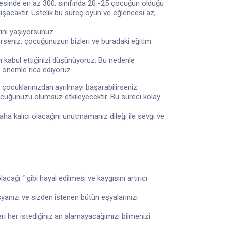
esinde en az 300, sınıfında 20 -25 çocuğun olduğu
şacaktır. Üstelik bu süreç oyun ve eğlencesi az,
ini yaşıyorsunuz.
erseniz, çocuğunuzun bizleri ve buradaki eğitim
yı kabul ettiğinizi düşünüyoruz. Bu nedenle
ı önemle rica ediyoruz.
z çocuklarınızdan ayrılmayı başarabilirseniz.
çocuğunuzu olumsuz etkileyecektir. Bu süreci kolay
ha kalıcı olacağını unutmamanız dileği ile sevgi ve
ağı “ gibi hayal edilmesi ve kaygısını artırıcı
yanızı ve sizden istenen bütün eşyalarınızı
i her istediğiniz an alamayacağımızı bilmenizi