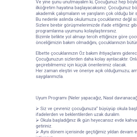
Ve yine şunu unutmayalım ki; Çocuğunuz hep böyle 
ilköğretim hayatına başlayacaksınız. Çocuğunuz böy
akademik çalışmaların ve yarışların çok olduğu bir s
Bu nedenle aslında okulumuza çocuklarınız değil si
Sizlere birebir görüşmelerimizde ifade ettiğimiz gi
programlarına uyumunu kolaylaştırırsınız.
Bizimle birlikte yol almayı tercih ettiğinize göre ç
önceliğimizin bakım olmadığını, çocuklarınızın bütün
Elbette çocuklarınızın Öz bakım ihtiyaçlarını giderec
Çocuğunuzun sizlerden daha kolay ayrılacaktır. Onla
geçirebilmemiz için küçük önerilerimiz olacak.
Her zaman eleştiri ve öneriye açık olduğumuzu; ama
saygılarımızla.
Uyum Programı (Neler yapacağız, Nasıl davranacağ
⮚ Siz ve çevreniz çocuğunuza” büyüyüp okula başladığ
ifadelerden ve beklentilerden uzak duralım.
⮚ Okula başladığınız ilk gün heyecansız evde kahva
getiriniz.
⮚ Aynı dönem içerisinde geçtiğimiz yıldan devam ed