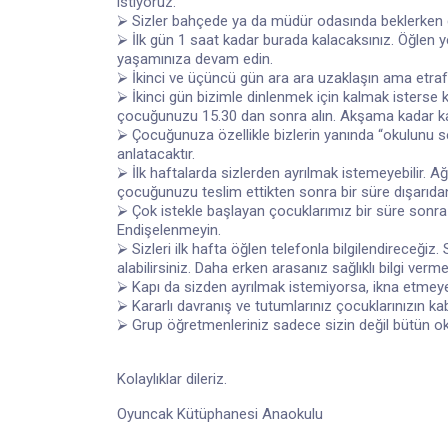
istiyoruz.
⮚ Sizler bahçede ya da müdür odasında beklerken ço
⮚ İlk gün 1 saat kadar burada kalacaksınız. Öğlen 
yaşamınıza devam edin.
⮚ İkinci ve üçüncü gün ara ara uzaklaşın ama etraf
⮚ İkinci gün bizimle dinlenmek için kalmak isterse k
çocuğunuzu 15.30 dan sonra alın. Akşama kadar ka
⮚ Çocuğunuza özellikle bizlerin yanında “okulunu s
anlatacaktır.
⮚ İlk haftalarda sizlerden ayrılmak istemeyebilir. A
çocuğunuzu teslim ettikten sonra bir süre dışarıda
⮚ Çok istekle başlayan çocuklarımız bir süre sonra 
Endişelenmeyin.
⮚ Sizleri ilk hafta öğlen telefonla bilgilendireceğiz.
alabilirsiniz. Daha erken arasanız sağlıklı bilgi ver
⮚ Kapı da sizden ayrılmak istemiyorsa, ikna etmeye
⮚ Kararlı davranış ve tutumlarınız çocuklarınızın kab
⮚ Grup öğretmenleriniz sadece sizin değil bütün oku
Kolaylıklar dileriz.
Oyuncak Kütüphanesi Anaokulu