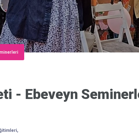
minerleri
ti - Ebeveyn Seminerl
itimleri,