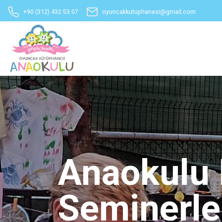
+90 (312) 432 53 07
oyuncakkutuphanesi@gmail.com
Anaokulu 
Seminerle