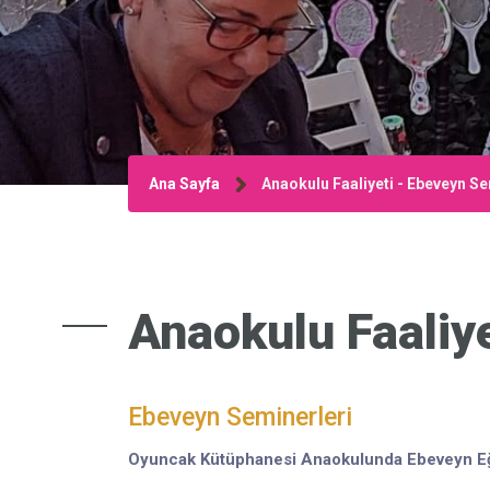
Ana Sayfa
Anaokulu Faaliyeti - Ebeveyn Se
Anaokulu Faaliye
Ebeveyn Seminerleri
Oyuncak Kütüphanesi Anaokulunda Ebeveyn Eğ