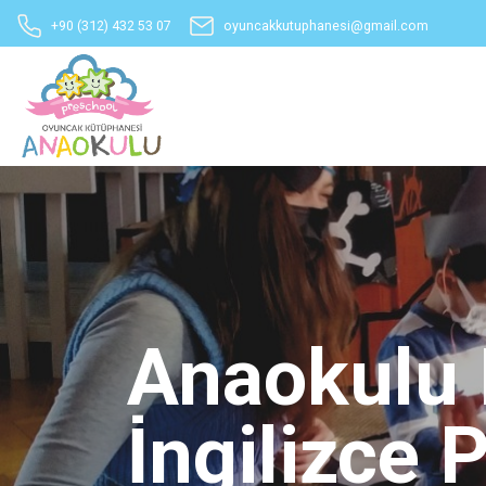
+90 (312) 432 53 07
oyuncakkutuphanesi@gmail.com
Anaokulu F
İngilizce