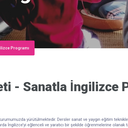
gilizce Programı
ti - Sanatla İngilizce
 kurumumuzda yürütülmektedir. Dersler sanat ve yaygın eğitim teknikleri
şlarda İngilizce’yi eğlenceli ve yaratıcı bir şekilde öğrenmelerine olana