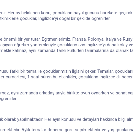
lenir. Her ay belirlenen konu, çocukların hayal gücünü harekete geçirirken
inliklerle çocuklar, İngilizce'yi doğal bir şekilde öğrenirler.
ik de önemli bir yer tutar. Eğitmenlerimiz, Fransa, Polonya, İtalya ve Ru
aşıyan öğretim yöntemleriyle çocuklarımızın İngilizce’yi daha kolay ve k
kle kalmaz, aynı zamanda farklı kültürleri tanımalarına da olanak ta
nusu farklı bir tema ile çocuklarımızın ilgisini çeker. Temalar, çocukları
Her cumartesi, 1 saat süren bu etkinlikler, çocukların İngilizce dil becerile
lmaz, aynı zamanda arkadaşlarıyla birlikte oyun oynarken ve sanat yap
renirler.
lık olarak yapılmaktadır. Her ayın konusu ve detayları hakkında bilgi alma
enmektedir. Aylık temalar döneme göre seçilmektedir ve yaş gruplarına