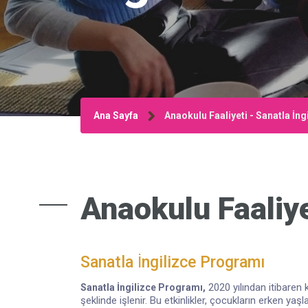
Ana Sayfa
Anaokulu Faaliyeti - Sanatla İn
Anaokulu Faaliye
Sanatla İngilizce Programı
2020 yılından itibaren
Sanatla İngilizce Programı,
şeklinde işlenir. Bu etkinlikler, çocukların erken ya