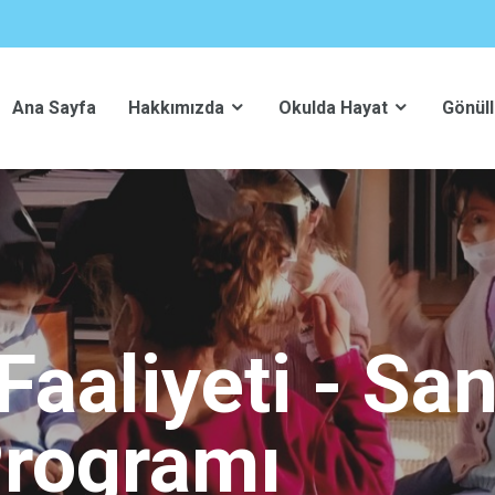
Ana Sayfa
Hakkımızda
Okulda Hayat
Gönüll
aaliyeti - San
 Programı