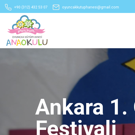
+90 (312) 432 53 07
oyuncakkutuphanesi@gmail.com
Ankara 1.
Festivali