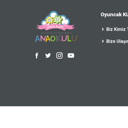
Oyuncak K
Biz Kimiz 
Bize Ulaşı
© Copyright
Oyuncak Kütüphanesi
2023. | Created b