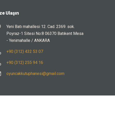
ze Ulaşın
Yeni Batı mahallesi 12. Cad. 2369. sok.
Poyraz-1 Sitesi No:8 06370 Batıkent Mesa
- Yenimahalle / ANKARA
+90 (312) 432 53 07
+90 (312) 255 94 16
oyuncakkutuphanesi@gmail.com
Kullanım Koşulları
|
Gizlilik Politikası
|
KVKK