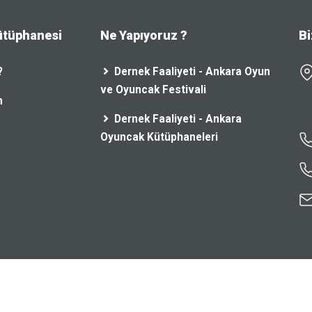
ütüphanesi
Ne Yapıyoruz ?
Bi
?
Dernek Faaliyeti - Ankara Oyun
ve Oyuncak Festivali
n
Dernek Faaliyeti - Ankara
Oyuncak Kütüphaneleri
y
AC Software Solutions