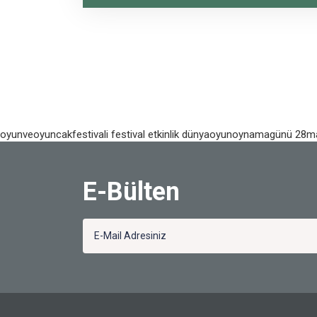
oyunveoyuncakfestivali
festival
etkinlik
dünyaoyunoynamagünü
28m
E-Bülten