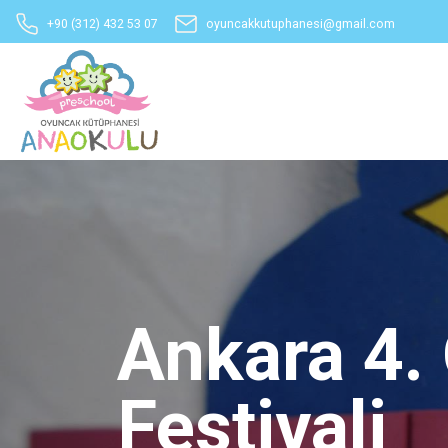
+90 (312) 432 53 07
oyuncakkutuphanesi@gmail.com
Ankara 4.
Festivali