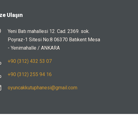
ze Ulaşın
Yeni Batı mahallesi 12. Cad. 2369. sok.
Poyraz-1 Sitesi No:8 06370 Batıkent Mesa
- Yenimahalle / ANKARA
+90 (312) 432 53 07
+90 (312) 255 94 16
oyuncakkutuphanesi@gmail.com
Kullanım Koşulları
|
Gizlilik Politikası
|
KVKK