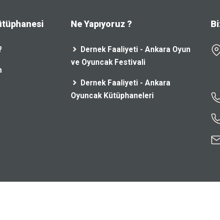
ütüphanesi
Ne Yapıyoruz ?
Bi
?
Dernek Faaliyeti - Ankara Oyun
ve Oyuncak Festivali
n
Dernek Faaliyeti - Ankara
Oyuncak Kütüphaneleri
y
AC Software Solutions