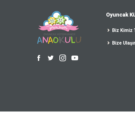
Oyuncak K
Biz Kimiz 
Bize Ulaşı
© Copyright
Oyuncak Kütüphanesi
2023. | Created b